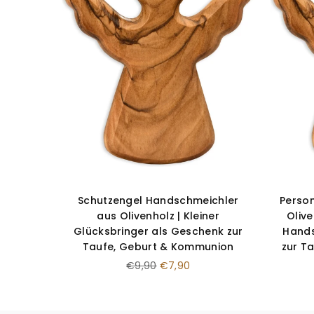
s Kreuz
Schutzengel Handschmeichler
Person
kreuz
aus Olivenholz | Kleiner
Olive
nion,
Glücksbringer als Geschenk zur
Hands
Taufe, Geburt & Kommunion
zur T
Normaler
€9,90
€7,90
Preis