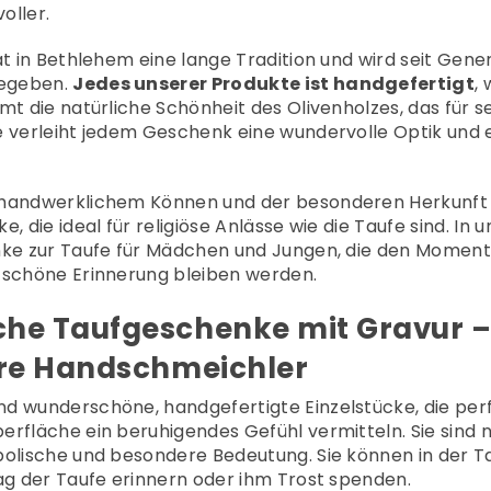
–
oller.
at in Bethlehem eine lange Tradition und wird seit Gene
gegeben.
Jedes unserer Produkte ist handgefertigt
,
t die natürliche Schönheit des Olivenholzes, das für sei
e verleiht jedem Geschenk eine wundervolle Optik und 
 handwerklichem Können und der besonderen Herkunft 
, die ideal für religiöse Anlässe wie die Taufe sind. I
nke zur Taufe für Mädchen und Jungen, die den Moment
 schöne Erinnerung bleiben werden.
he Taufgeschenke mit Gravur 
are Handschmeichler
d wunderschöne, handgefertigte Einzelstücke, die perf
rfläche ein beruhigendes Gefühl vermitteln. Sie sind n
bolische und besondere Bedeutung. Sie können in der Ta
Tag der Taufe erinnern oder ihm Trost spenden.