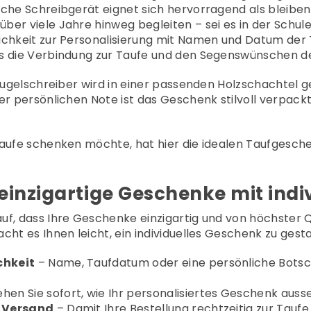
sche Schreibgerät eignet sich hervorragend als bleiben
er viele Jahre hinweg begleiten – sei es in der Schule
chkeit zur Personalisierung mit Namen und Datum der Ta
s die Verbindung zur Taufe und den Segenswünschen de
Kugelschreiber wird in einer passenden Holzschachtel gel
er persönlichen Note ist das Geschenk stilvoll verpackt
Taufe schenken möchte, hat hier die idealen Taufgesc
einzigartige Geschenke mit indi
f, dass Ihre Geschenke einzigartig und von höchster Qu
cht es Ihnen leicht, ein individuelles Geschenk zu gesta
chkeit
– Name, Taufdatum oder eine persönliche Botsc
hen Sie sofort, wie Ihr personalisiertes Geschenk auss
& Versand
– Damit Ihre Bestellung rechtzeitig zur Tau