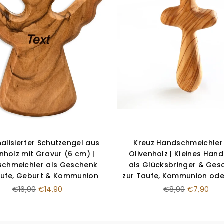
â
alisierter Schutzengel aus
Kreuz Handschmeichler
nholz mit Gravur (6 cm) |
Olivenholz | Kleines Han
chmeichler als Geschenk
als Glücksbringer & Ges
aufe, Geburt & Kommunion
zur Taufe, Kommunion ode
Normaler
Normaler
€16,90
€14,90
€8,90
€7,90
Preis
Preis