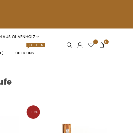
N AUS OLIVENHOLZ
0
BETHLEHEM
T)
ÜBER UNS
ufe
-10%