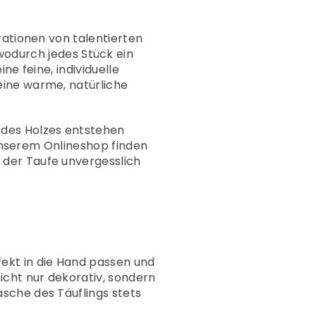
¡
rationen von talentierten
 wodurch jedes Stück ein
ne feine, individuelle
eine warme, natürliche
des Holzes entstehen
n unserem Onlineshop finden
 der Taufe unvergesslich
–
ekt in die Hand passen und
icht nur dekorativ, sondern
sche des Täuflings stets