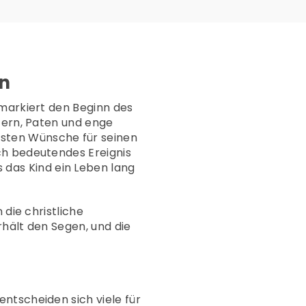
en
 markiert den Beginn des
ltern, Paten und enge
sten Wünsche für seinen
ch bedeutendes Ereignis
 das Kind ein Leben lang
 die christliche
rhält den Segen, und die
 entscheiden sich viele für