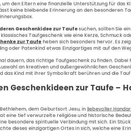
 um den Eltern eine finanzielle Unterstützung für das 
lässt keine bleibende Erinnerung an den besonderen Tag
rinnerungsbox.
deren Geschenkidee zur Taufe
suchen, sollten Sie e
in klassisches Taufgeschenk wie eine Kerze, Schmuck ode
chenke zur Taufe
heben sich besonders hervor. Es zei
ing oder Patenkind etwas Einzigartiges mit auf den W
dauern, das richtige Taufgeschenk zu finden. Dabei he
 Auswahl an kreativen und außergewöhnlichen Geschen
und das Kind mit ihrer Symbolkraft berühren und die Ta
len Geschenkideen zur Taufe – H
 Bethlehem, dem Geburtsort Jesu, in
liebevoller Handar
hat eine tief verwurzelte religiöse und historische Bedeu
ne besondere spirituelle Verbindung mit sich. Ein Stüc
hte dieses einzigartigen Ortes in sich, welche eine Er