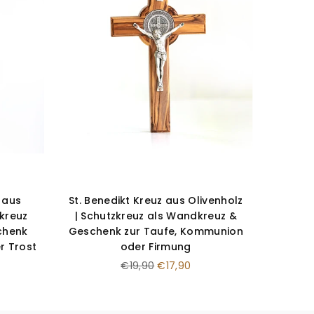
 aus
St. Benedikt Kreuz aus Olivenholz
dkreuz
| Schutzkreuz als Wandkreuz &
chenk
Geschenk zur Taufe, Kommunion
r Trost
oder Firmung
Normaler
€19,90
€17,90
Preis