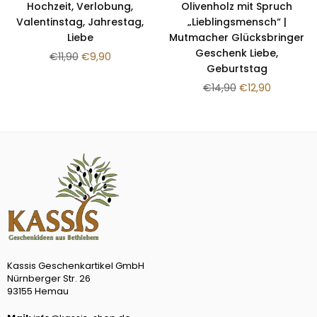
Hochzeit, Verlobung,
Olivenholz mit Spruch
Valentinstag, Jahrestag,
„Lieblingsmensch“ |
Liebe
Mutmacher Glücksbringer
Geschenk Liebe,
Normaler
€11,90
€9,90
Geburtstag
Preis
Normaler
€14,90
€12,90
Preis
Kassis Geschenkartikel GmbH
Nürnberger Str. 26
93155 Hemau