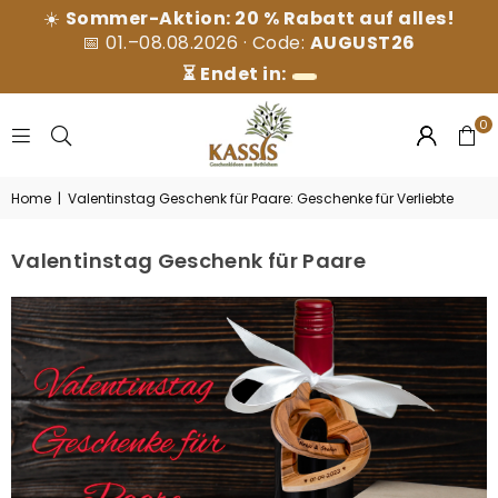
☀️
Sommer-Aktion: 20 % Rabatt auf alles!
📅 01.–08.08.2026 · Code:
AUGUST26
⏳ Endet in:
0
KASSIS
Home
|
Valentinstag Geschenk für Paare: Geschenke für Verliebte
GESCHENKARTIKEL
GMBH
Valentinstag Geschenk für Paare