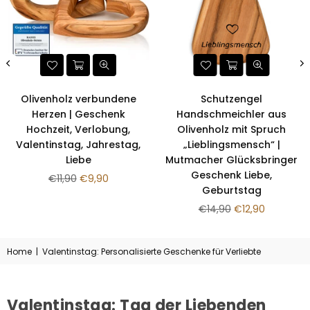
Olivenholz verbundene
Schutzengel
Herzen | Geschenk
Handschmeichler aus
Hochzeit, Verlobung,
Olivenholz mit Spruch
Valentinstag, Jahrestag,
„Lieblingsmensch“ |
Liebe
Mutmacher Glücksbringer
Geschenk Liebe,
Normaler
€11,90
€9,90
Geburtstag
Preis
Normaler
€14,90
€12,90
Preis
Home
|
Valentinstag: Personalisierte Geschenke für Verliebte
Valentinstag: Tag der Liebenden