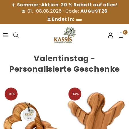
☀️
Sommer-Aktion: 20 % Rabatt auf alles!
📅 01.–08.08.2026 · Code:
AUGUST26
⏳ Endet in:
0
KASSIS
GESCHENKARTIKEL
Valentinstag -
GMBH
Personalisierte Geschenke
-16%
-13%