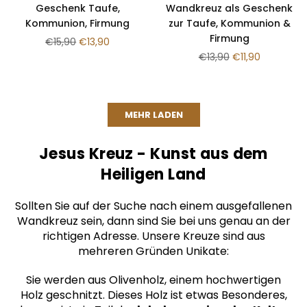
Geschenk Taufe,
Wandkreuz als Geschenk
Kommunion, Firmung
zur Taufe, Kommunion &
Firmung
Normaler
€15,90
€13,90
Preis
Normaler
€13,90
€11,90
Preis
MEHR LADEN
Jesus Kreuz - Kunst aus dem
Heiligen Land
Sollten Sie auf der Suche nach einem ausgefallenen
Wandkreuz sein, dann sind Sie bei uns genau an der
richtigen Adresse. Unsere Kreuze sind aus
mehreren Gründen Unikate:
Sie werden aus Olivenholz, einem hochwertigen
Holz geschnitzt. Dieses Holz ist etwas Besonderes,