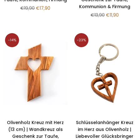
Kommunion & Firmung
Normaler
€19,90
€17,90
Preis
Normaler
€13,90
€11,90
Preis
-14%
-23%
Olivenholz Kreuz mit Herz
Schlüsselanhänger Kreuz
(13 cm) | Wandkreuz als
im Herz aus Olivenholz |
Geschenk zur Taufe,
Liebevoller Glücksbringer