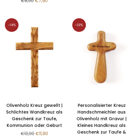
Normaler
Preis
€8,90
€7,90
Preis
-14%
-13%
Olivenholz Kreuz gewellt |
Personalisierter Kreuz
Schlichtes Wandkreuz als
Handschmeichler aus
Geschenk zur Taufe,
Olivenholz mit Gravur |
Kommunion oder Geburt
Kleines Handkreuz als
Geschenk zur Taufe &
Normaler
€13,90
€11,90