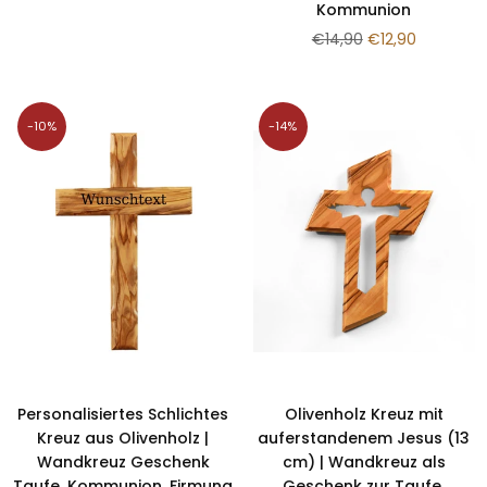
Kommunion
Preis
Normaler
€14,90
€12,90
Preis
-10%
-14%
Personalisiertes Schlichtes
Olivenholz Kreuz mit
Kreuz aus Olivenholz |
auferstandenem Jesus (13
Wandkreuz Geschenk
cm) | Wandkreuz als
Taufe, Kommunion, Firmung
Geschenk zur Taufe,