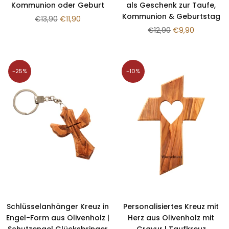
¡
Kommunion oder Geburt
als Geschenk zur Taufe,
Kommunion & Geburtstag
Normaler
€13,90
€11,90
Preis
Normaler
€12,90
€9,90
Preis
-25%
-10%
Schlüsselanhänger Kreuz in
Personalisiertes Kreuz mit
Engel-Form aus Olivenholz |
Herz aus Olivenholz mit