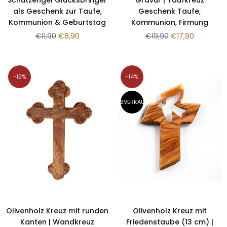
Schutzengel Glücksbringer
Gravur | Taufkreuz
als Geschenk zur Taufe,
Geschenk Taufe,
Kommunion & Geburtstag
Kommunion, Firmung
Normaler
Normaler
€11,90
€8,90
€19,90
€17,90
Preis
Preis
-12%
-14%
AUSVERKAUFT
Olivenholz Kreuz mit runden
Olivenholz Kreuz mit
Kanten | Wandkreuz
Friedenstaube (13 cm) |