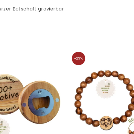
â
rzer Botschaft gravierbar
-23%