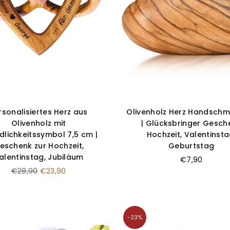
rsonalisiertes Herz aus
Olivenholz Herz Handschm
Olivenholz mit
| Glücksbringer Gesch
dlichkeitssymbol 7,5 cm |
Hochzeit, Valentinsta
eschenk zur Hochzeit,
Geburtstag
alentinstag, Jubiläum
€7,90
Normaler
€28,90
€23,90
Preis
-23%