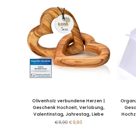
Olivenholz verbundene Herzen |
Organz
Geschenk Hochzeit, Verlobung,
Gesc
Valentinstag, Jahrestag, Liebe
Hochz
Normaler
€11,90
€9,90
Preis