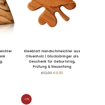
eichler
Kleeblatt Handschmeichler aus
enk
Olivenholz | Glücksbringer als
g,
Geschenk für Geburtstag,
Prüfung & Neuanfang
Normaler
€12,90
€9,90
Preis
-17%