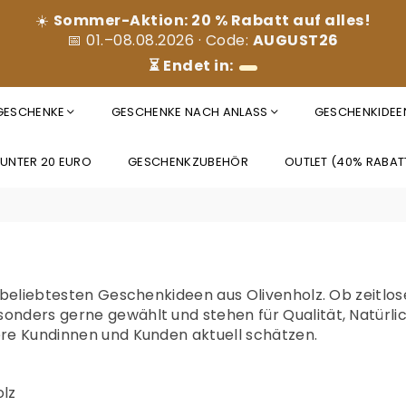
☀️
Sommer-Aktion: 20 % Rabatt auf alles!
📅 01.–08.08.2026 · Code:
AUGUST26
⏳ Endet in:
 GESCHENKE
GESCHENKE NACH ANLASS
GESCHENKIDEE
 UNTER 20 EURO
GESCHENKZUBEHÖR
OUTLET (40% RABAT
ll beliebtesten Geschenkideen aus Olivenholz. Ob zeitlo
onders gerne gewählt und stehen für Qualität, Natürli
ere Kundinnen und Kunden aktuell schätzen.
olz