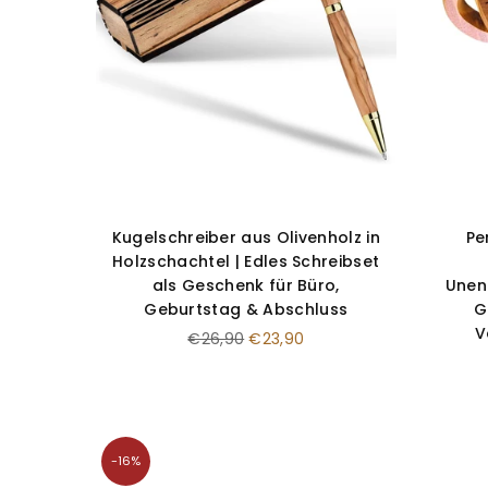
Kugelschreiber aus Olivenholz in
Pe
Holzschachtel | Edles Schreibset
als Geschenk für Büro,
Unen
Geburtstag & Abschluss
G
V
Normaler
€26,90
€23,90
Preis
-16%