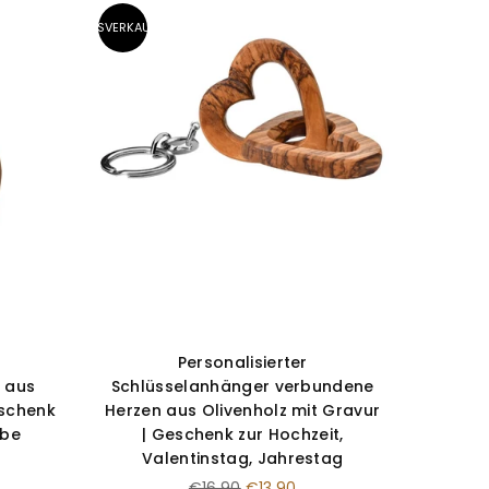
¡
AUSVERKAUFT
Personalisierter
 aus
Schlüsselanhänger verbundene
eschenk
Herzen aus Olivenholz mit Gravur
ebe
| Geschenk zur Hochzeit,
Valentinstag, Jahrestag
Normaler
€16,90
€13,90