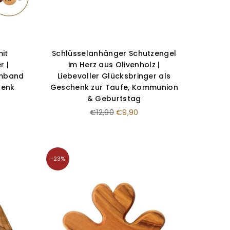
it
Schlüsselanhänger Schutzengel
r |
im Herz aus Olivenholz |
rmband
Liebevoller Glücksbringer als
henk
Geschenk zur Taufe, Kommunion
& Geburtstag
Normaler
€12,90
€9,90
Preis
-23%