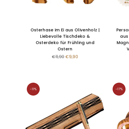
Osterhase im Ei aus Olivenholz |
Perso
Liebevolle Tischdeko &
aus
Osterdeko für Frühling und
Magne
Ostern
Normaler
€11,90
€9,90
Preis
-11%
-17%