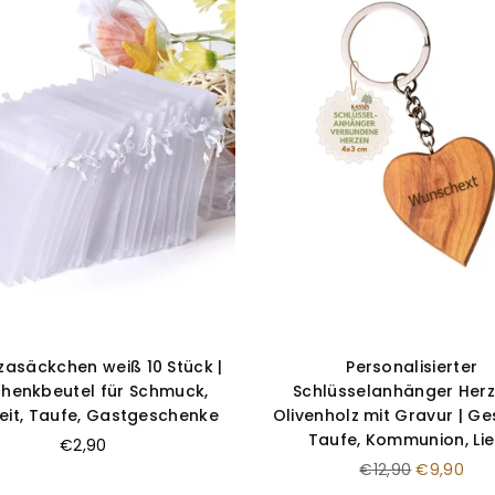
–
asäckchen weiß 10 Stück |
Personalisierter
henkbeutel für Schmuck,
Schlüsselanhänger Herz
eit, Taufe, Gastgeschenke
Olivenholz mit Gravur | G
Taufe, Kommunion, Li
€2,90
Normaler
€12,90
€9,90
Preis