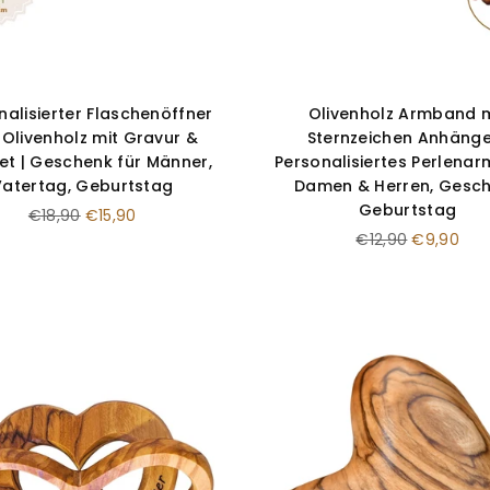
nalisierter Flaschenöffner
Olivenholz Armband m
 Olivenholz mit Gravur &
Sternzeichen Anhänge
t | Geschenk für Männer,
Personalisiertes Perlena
Vatertag, Geburtstag
Damen & Herren, Gesc
Geburtstag
Normaler
€18,90
€15,90
Preis
Normaler
€12,90
€9,90
Preis