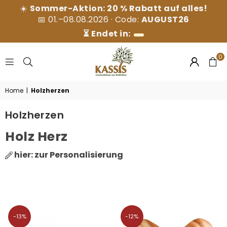
☀️
Sommer-Aktion: 20 % Rabatt auf alles!
📅 01.–08.08.2026 · Code:
AUGUST26
⏳ Endet in:
0
KASSIS
Home
|
Holzherzen
GESCHENKARTIKEL
GMBH
Holzherzen
Holz Herz
hier: zur
Personalisierung
-13%
-12%