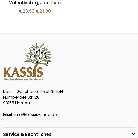
Valentinstag, Jubiläum
Normaler
€28,90
€23,90
Preis
Kassis Geschenkartikel GmbH
Nürnberger Str. 26
93155 Hemau
Mail:
info@kassis-shop.de
Service & Rechtliches