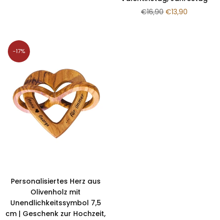
¡
Normaler
€16,90
€13,90
Preis
-17%
Personalisiertes Herz aus
Olivenholz mit
Unendlichkeitssymbol 7,5
cm | Geschenk zur Hochzeit,