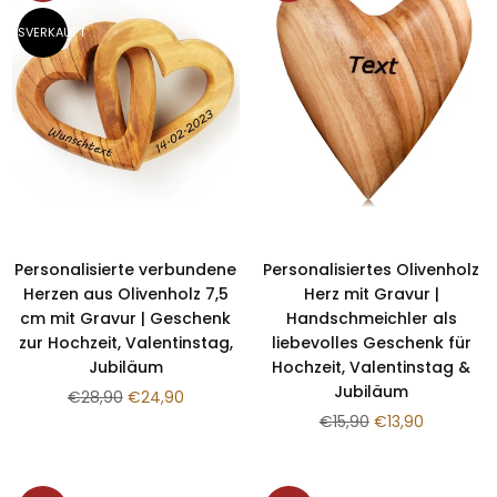
AUSVERKAUFT
Personalisierte verbundene
Personalisiertes Olivenholz
Herzen aus Olivenholz 7,5
Herz mit Gravur |
cm mit Gravur | Geschenk
Handschmeichler als
zur Hochzeit, Valentinstag,
liebevolles Geschenk für
Jubiläum
Hochzeit, Valentinstag &
Jubiläum
Normaler
€28,90
€24,90
Preis
Normaler
€15,90
€13,90
Preis