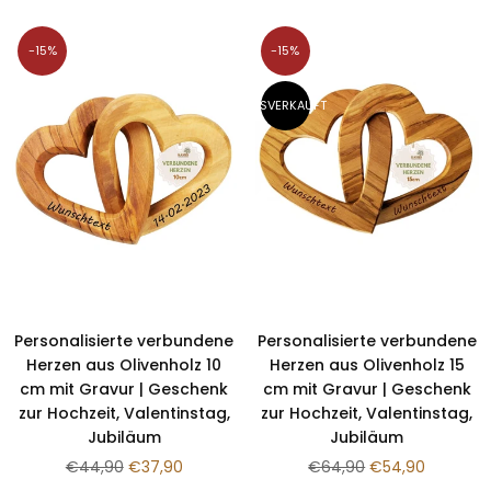
-15%
-15%
AUSVERKAUFT
Personalisierte verbundene
Personalisierte verbundene
Herzen aus Olivenholz 10
Herzen aus Olivenholz 15
cm mit Gravur | Geschenk
cm mit Gravur | Geschenk
zur Hochzeit, Valentinstag,
zur Hochzeit, Valentinstag,
Jubiläum
Jubiläum
Normaler
Normaler
€44,90
€37,90
€64,90
€54,90
Preis
Preis