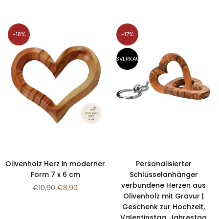
Preis
-18%
-17%
AUSVERKAUFT
Olivenholz Herz in moderner
Personalisierter
Form 7 x 6 cm
Schlüsselanhänger
verbundene Herzen aus
Normaler
€10,90
€8,90
Olivenholz mit Gravur |
Preis
Geschenk zur Hochzeit,
Valentinstag, Jahrestag