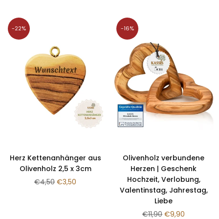
-22%
-16%
Herz Kettenanhänger aus
Olivenholz verbundene
Olivenholz 2,5 x 3cm
Herzen | Geschenk
Hochzeit, Verlobung,
Normaler
€4,50
€3,50
Valentinstag, Jahrestag,
Preis
Liebe
Normaler
€11,90
€9,90