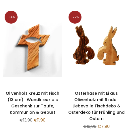
¡
-14%
-27%
Olivenholz Kreuz mit Fisch
Osterhase mit Ei aus
(13 cm) | Wandkreuz als
Olivenholz mit Rinde |
Geschenk zur Taufe,
Liebevolle Tischdeko &
Kommunion & Geburt
Osterdeko für Frühling und
Ostern
Normaler
€13,90
€11,90
Preis
Normaler
€10,90
€7,90