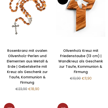
Rosenkranz mit ovalen
Olivenholz Kreuz mit
Olivenholz-Perlen und
Friedenstaube (13 cm) |
Elementen aus Metall &
Wandkreuz als Geschenk
Erde | Gebetskette mit
zur Taufe, Kommunion &
Kreuz als Geschenk zur
Firmung
Taufe, Kommunion &
Normaler
€13,90
€11,90
Firmung
Preis
Normaler
€23,90
€18,90
Preis