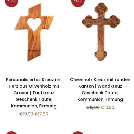
-10%
-12%
Personalisiertes Kreuz mit
Olivenholz Kreuz mit runden
Herz aus Olivenholz mit
Kanten | Wandkreuz
Gravur | Taufkreuz
Geschenk Taufe,
Geschenk Taufe,
Kommunion, Firmung
Kommunion, Firmung
Normaler
€15,90
€13,90
Normaler
Preis
€19,90
€17,90
Preis