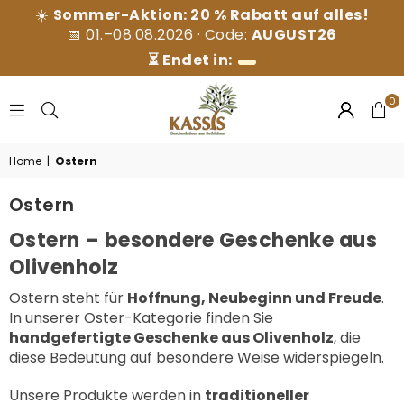
☀️
Sommer-Aktion: 20 % Rabatt auf alles!
📅 01.–08.08.2026 · Code:
AUGUST26
⏳ Endet in:
0
KASSIS
Home
|
Ostern
GESCHENKARTIKEL
GMBH
Ostern
Ostern – besondere Geschenke aus
Olivenholz
Ostern steht für
Hoffnung, Neubeginn und Freude
.
In unserer Oster-Kategorie finden Sie
handgefertigte Geschenke aus Olivenholz
, die
diese Bedeutung auf besondere Weise widerspiegeln.
Unsere Produkte werden in
traditioneller