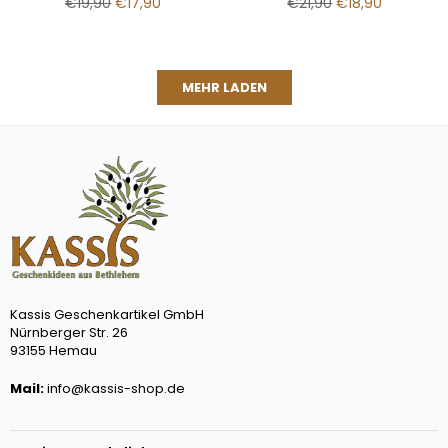
Normaler
Normaler
€19,90
€17,90
€21,90
€18,90
Preis
Preis
MEHR LADEN
Kassis Geschenkartikel GmbH
Nürnberger Str. 26
93155 Hemau
Mail:
info@kassis-shop.de