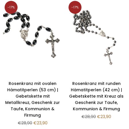
-17%
-17%
Rosenkranz mit ovalen
Rosenkranz mit runden
Hämatitperlen (53 cm) |
Hämatitperlen (42 cm) |
Gebetskette mit
Gebetskette mit Kreuz als
Metallkreuz, Geschenk zur
Geschenk zur Taufe,
Taufe, Kommunion &
Kommunion & Firmung
Firmung
Normaler
€28,90
€23,90
Normaler
Preis
€28,90
€23,90
Preis