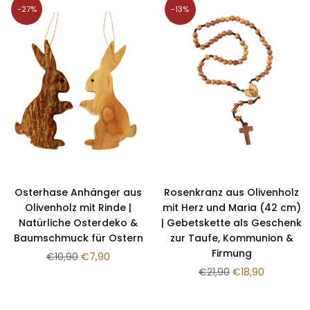
-27%
-13%
Osterhase Anhänger aus
Rosenkranz aus Olivenholz
Olivenholz mit Rinde |
mit Herz und Maria (42 cm)
Natürliche Osterdeko &
| Gebetskette als Geschenk
Baumschmuck für Ostern
zur Taufe, Kommunion &
Firmung
Normaler
€10,90
€7,90
Preis
Normaler
€21,90
€18,90
Preis