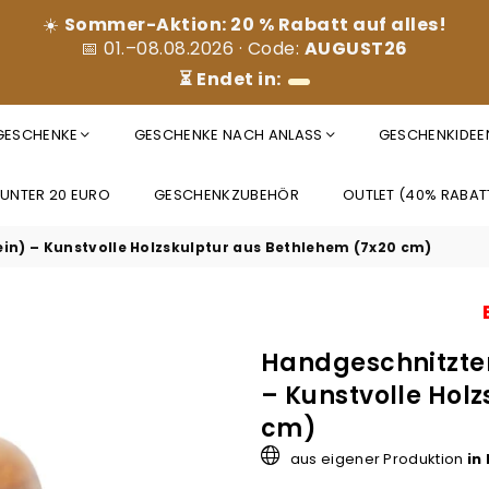
☀️
Sommer-Aktion: 20 % Rabatt auf alles!
📅 01.–08.08.2026 · Code:
AUGUST26
⏳ Endet in:
 GESCHENKE
GESCHENKE NACH ANLASS
GESCHENKIDEE
 UNTER 20 EURO
GESCHENKZUBEHÖR
OUTLET (40% RABAT
in) – Kunstvolle Holzskulptur aus Bethlehem (7x20 cm)
Handgeschnitzter
– Kunstvolle Hol
cm)
aus eigener Produktion
in