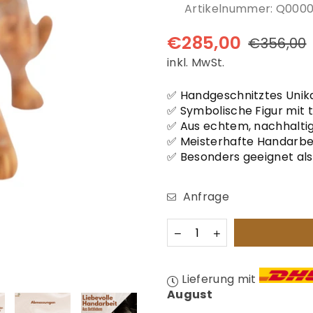
â
Artikelnummer:
Q000
€285,00
€356,00
Normaler
inkl. MwSt.
Preis
✅ Handgeschnitztes Unik
✅ Symbolische Figur mit 
✅ Aus echtem, nachhalti
✅ Meisterhafte Handarbeit
✅ Besonders geeignet al
Anfrage
Menge
Lieferung mit
August