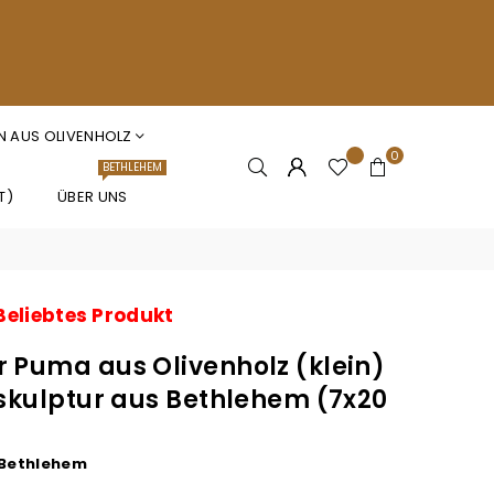
N AUS OLIVENHOLZ
0
BETHLEHEM
T)
ÜBER UNS
Beliebtes Produkt
 Puma aus Olivenholz (klein)
zskulptur aus Bethlehem (7x20
 Bethlehem