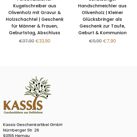
Kugelschreiber aus
Handschmeichler aus
Olivenholz mit Gravur &
Olivenholz | Kleiner
Holzschachtel | Geschenk
Glücksbringer als
für Männer & Frauen,
Geschenk zur Taufe,
Geburtstag, Abschluss
Geburt & Kommunion
Normaler
Normaler
€37,90
€33,90
€9,90
€7,90
Preis
Preis
Kassis Geschenkartikel GmbH
Nürnberger Str. 26
93155 Hemau