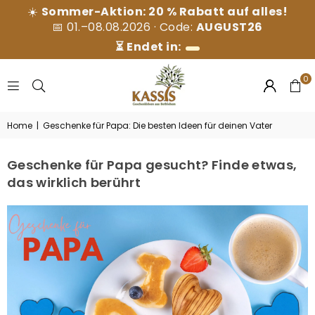
☀️
Sommer-Aktion: 20 % Rabatt auf alles!
📅 01.–08.08.2026 · Code:
AUGUST26
⏳ Endet in:
0
KASSIS
Home
|
Geschenke für Papa: Die besten Ideen für deinen Vater
GESCHENKARTIKEL
GMBH
Geschenke für Papa gesucht? Finde etwas,
das wirklich berührt