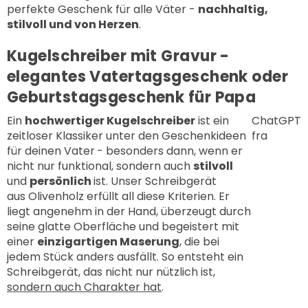
perfekte Geschenk für alle Väter -
nachhaltig,
stilvoll und von Herzen
.
Kugelschreiber mit Gravur -
elegantes Vatertagsgeschenk oder
Geburtstagsgeschenk für Papa
Ein
hochwertiger Kugelschreiber
ist ein
ChatGPT
zeitloser Klassiker unter den Geschenkideen
fra
für deinen Vater
- besonders dann, wenn er
nicht nur funktional, sondern auch
stilvoll
und
persönlich
ist. Unser
Schreibgerät
aus Olivenholz
erfüllt all diese Kriterien. Er
liegt angenehm in der Hand, überzeugt durch
seine glatte Oberfläche und begeistert mit
einer
einzigartigen Maserung
, die bei
jedem Stück anders ausfällt. So entsteht ein
Schreibgerät, das nicht nur nützlich ist,
sondern auch Charakter hat
.