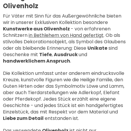
Olivenholz
Für Väter mit Sinn für das Außergewöhnliche bieten
wir in unserer
Exklusiven Kollektion
besondere
Kunstwerke aus Olivenholz
- von erfahrenen
Schnitzern
in Bethlehem von Hand gefertigt
. Ob als
stilvolles Dekorationsobjekt, als Symbol des Glaubens
oder als bleibende Erinnerung: Diese
Unikate
sind
Geschenke mit
Tiefe
,
Ausdruck
und
handwerklichem Anspruch
.
Die Kollektion umfasst unter anderem eindrucksvolle
Kreuze
, kunstvolle Figuren wie die
Heilige Familie
, den
Guten Hirten
oder das Symbolmotiv
Löwe und Lamm
,
aber auch Tierdarstellungen wie
Adlerkopf
,
Elefant
oder
Pferdekopf
. Jedes Stück erzählt eine eigene
Geschichte - und jedes Stück ist ein handgefertigtes
Einzelstück, das mit Respekt vor dem Material und
Liebe zum Detail
entstanden ist.
Das verwendete
Olivenholz
ist nicht nur