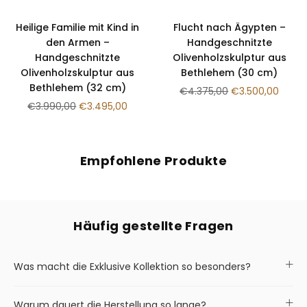
¡
Heilige Familie mit Kind in
Flucht nach Ägypten –
den Armen –
Handgeschnitzte
Handgeschnitzte
Olivenholzskulptur aus
Olivenholzskulptur aus
Bethlehem (30 cm)
Bethlehem (32 cm)
Normaler
€4.375,00
€3.500,00
Normaler
Preis
€3.990,00
€3.495,00
Preis
Empfohlene Produkte
Häufig gestellte Fragen
Was macht die Exklusive Kollektion so besonders?
Warum dauert die Herstellung so lange?