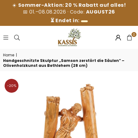
☀️
Sommer-Aktion: 20 % Rabatt auf alles!
📅 01.–08.08.2026 · Code:
AUGUST26
⏳ Endet in:
0
KASSIS
Home
|
GESCHENKARTIKEL
Handgeschnitzte Skulptur „Samson zerstört die Säulen“ –
GMBH
Olivenholzkunst aus Bethlehem (28 cm)
-20%