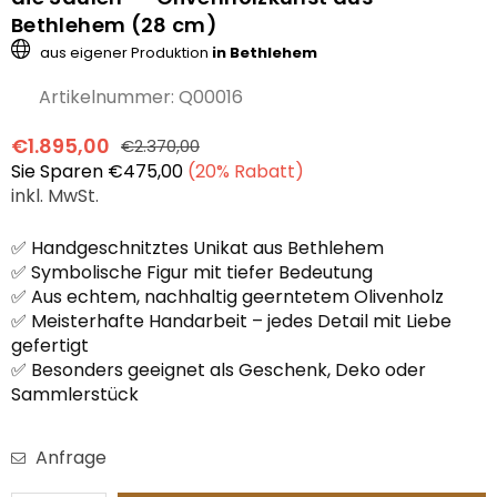
Bethlehem (28 cm)
aus eigener Produktion
in Bethlehem
Artikelnummer:
Q00016
€1.895,00
€2.370,00
Normaler
Sie Sparen
€475,00
(
20
% Rabatt)
Preis
inkl. MwSt.
✅ Handgeschnitztes Unikat aus Bethlehem
✅ Symbolische Figur mit tiefer Bedeutung
✅ Aus echtem, nachhaltig geerntetem Olivenholz
✅ Meisterhafte Handarbeit – jedes Detail mit Liebe
gefertigt
✅ Besonders geeignet als Geschenk, Deko oder
Sammlerstück
Anfrage